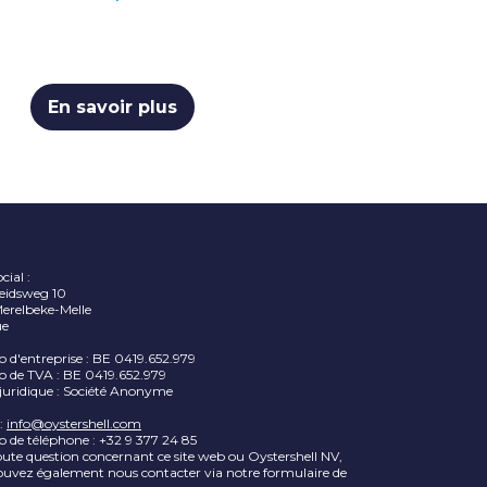
En savoir plus
cial :
heidsweg 10
erelbeke-Melle
ue
d'entreprise : BE 0419.652.979
 de TVA : BE 0419.652.979
juridique : Société Anonyme
:
info@oystershell.com
 de téléphone : +32 9 377 24 85
ute question concernant ce site web ou Oystershell NV,
ouvez également nous contacter via notre formulaire de