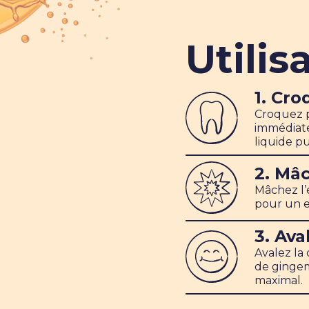
Utilis
1. Cro
Croquez p
immédiat
liquide p
2. Mâ
Mâchez l’
pour un e
3. Ava
Avalez la
de gingem
maximal.