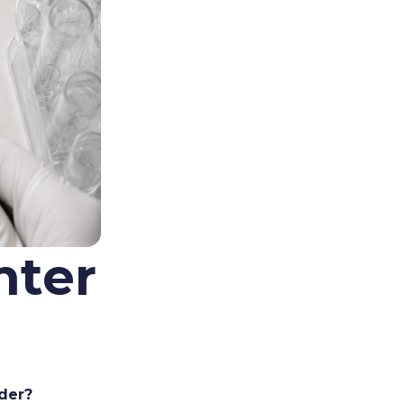
hter
nder?