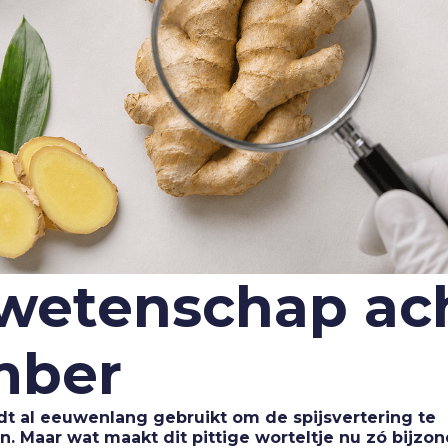
wetenschap ac
mber
 al eeuwenlang gebruikt om de spijsvertering te
. Maar wat maakt dit pittige worteltje nu zó bijzo