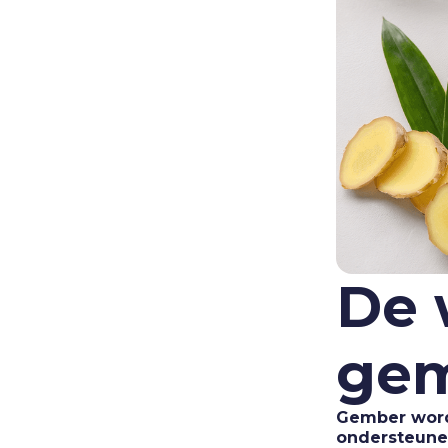
De 
ge
Gember wordt
ondersteunen