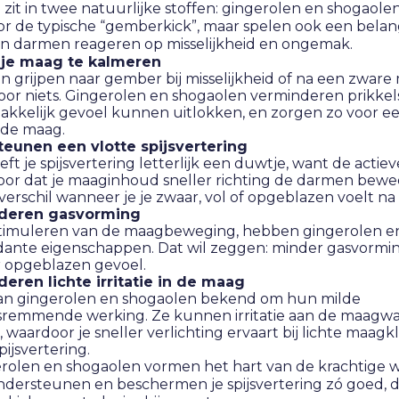
zit in twee natuurlijke stoffen: gingerolen en shogaole
or de typische “gemberkick”, maar spelen ook een belangr
n darmen reageren op misselijkheid en ongemak.
 je maag te kalmeren
 grijpen naar gember bij misselijkheid of na een zware m
 voor niets. Gingerolen en shogaolen verminderen prikkel
kkelijk gevoel kunnen uitlokken, en zorgen zo voor e
 de maag.
eunen een vlotte spijsvertering
t je spijsvertering letterlijk een duwtje, want de actiev
oor dat je maaginhoud sneller richting de darmen bewe
erschil wanneer je je zwaar, vol of opgeblazen voelt na 
deren gasvorming
stimuleren van de maagbeweging, hebben gingerolen e
idante eigenschappen. Dat wil zeggen: minder gasvormi
 opgeblazen gevoel.
eren lichte irritatie in de maag
taan gingerolen en shogaolen bekend om hun milde
sremmende werking. Ze kunnen irritatie aan de maagw
 waardoor je sneller verlichting ervaart bij lichte maag
pijsvertering.
rolen en shogaolen vormen het hart van de krachtige 
dersteunen en beschermen je spijsvertering zó goed, da