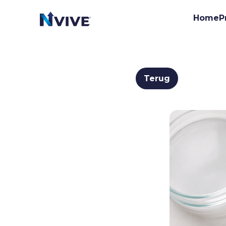
Home
P
Terug