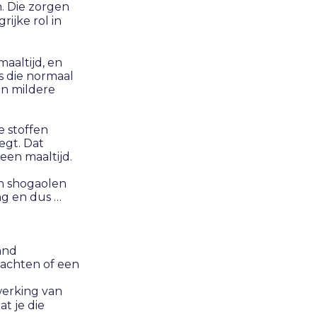
n. Die zorgen
ijke rol in
aaltijd, en
s die normaal
en mildere
e stoffen
egt. Dat
een maaltijd.
n shogaolen
ng en dus …
and
klachten of een
werking van
t je die