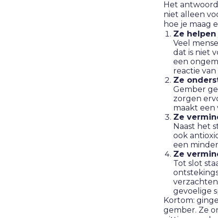
Het antwoord 
niet alleen vo
hoe je maag e
Ze helpen
Veel mensen
dat is niet
een ongema
reactie van
Ze onderst
Gember geef
zorgen erv
maakt een v
Ze vermin
Naast het 
ook antiox
een minder
Ze vermind
Tot slot s
ontsteking
verzachten,
gevoelige s
Kortom: ginge
gember. Ze on