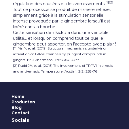
[1][2]
régulation des nausées et des vomissements.
Tout ce processus se produit de manière réflexe,
simplement grâce à la stimulation sensorielle
intense provoquée par le gingembre lorsqu’il est
libéré dans la bouche.
Cette sensation de « kick » a donc une véritable
utilité… et lorsqu’on comprend tout ce que le
gingembre peut apporter, on l’accepte avec plaisir !
[1] Yin Y, et al. (2019) Structural mechanisms underlying
activation of TRPV1 channels by pungent compounds in
gingers. Br J Pharmacol. 176:3364–3377
[2] Rudd JA, et al. (2015) The involvement of TRPV1 in emesis
and anti-emesis. Temperature (Austin). 2(2):258-76
Home
Producten
Blog
Contact
Socials